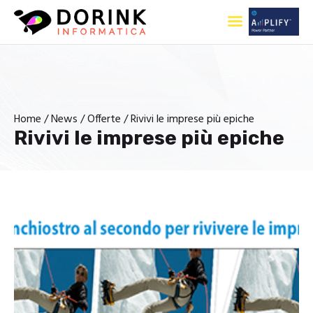
Home
Home
News
Offerte
Rivivi le imprese più epiche
Rivivi le imprese più epiche
Chi Siamo
Cancelleria
Prodotti e Servizi
News
Contatti